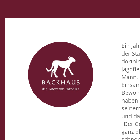
Ein Ja
der St
dorthi
Jagdfi
Mann, d
Einsam
Bewohne
haben 
seinem
und da
"Der G
ganz o
schnör