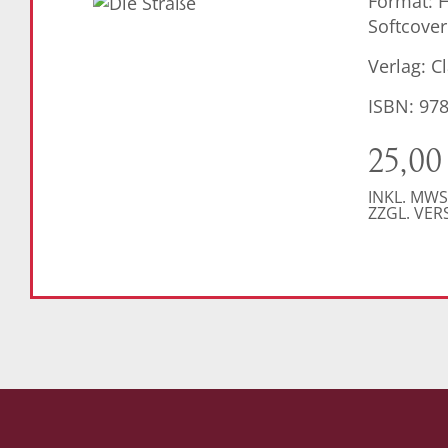
Format: 
Softcover
Verlag: C
ISBN: 97
25,0
INKL. MWS
ZZGL. VE