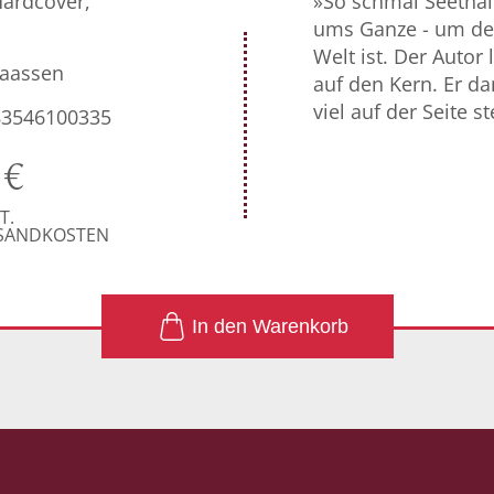
Hardcover,
»So schmal Seetha
ums Ganze - um den
Welt ist. Der Autor 
laassen
auf den Kern. Er da
viel auf der Seite st
83546100335
0
€
T.
RSANDKOSTEN
1
In den Warenkorb