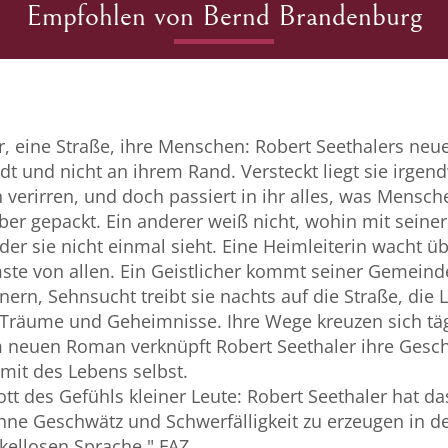
Empfohlen von Bernd Brandenburg
hr, eine Straße, ihre Menschen: Robert Seethalers neu
adt und nicht an ihrem Rand. Versteckt liegt sie irg
n verirren, und doch passiert in ihr alles, was Mensc
eber gepackt. Ein anderer weiß nicht, wohin mit seine
er sie nicht einmal sieht. Eine Heimleiterin wacht übe
ste von allen. Ein Geistlicher kommt seiner Gemeind
rn, Sehnsucht treibt sie nachts auf die Straße, die L
Träume und Geheimnisse. Ihre Wege kreuzen sich täg
 neuen Roman verknüpft Robert Seethaler ihre Gesch
mit des Lebens selbst.
ott des Gefühls kleiner Leute: Robert Seethaler hat d
hne Geschwätz und Schwerfälligkeit zu erzeugen in de
kellosen Sprache." FAZ