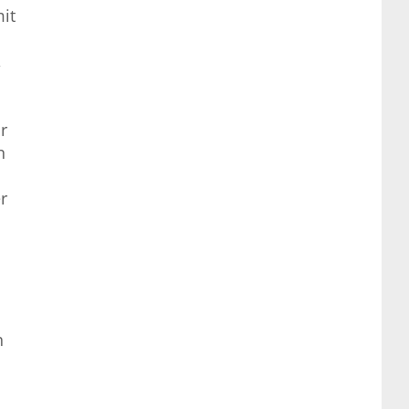
it
,
r
n
r
h