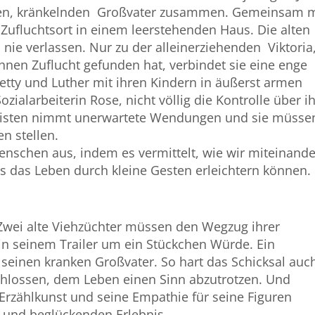
rgen, kränkelnden Großvater zusammen. Gemeinsam m
 Zufluchtsort in einem leerstehenden Haus. Die alten
nie verlassen. Nur zu der alleinerziehenden Viktoria
ihnen Zuflucht gefunden hat, verbindet sie eine enge
tty und Luther mit ihren Kindern in äußerst armen
zialarbeiterin Rose, nicht völlig die Kontrolle über ih
onisten nimmt unerwartete Wendungen und sie müsse
en stellen.
enschen aus, indem es vermittelt, wie wir miteinande
 das Leben durch kleine Gesten erleichtern können.
 Zwei alte Viehzüchter müssen den Wegzug ihrer
 in seinem Trailer um ein Stückchen Würde. Ein
seinen kranken Großvater. So hart das Schicksal auc
schlossen, dem Leben einen Sinn abzutrotzen. Und
Erzählkunst und seine Empathie für seine Figuren
 und beglückenden Erlebnis.