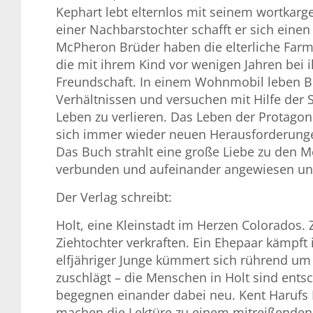
Kephart lebt elternlos mit seinem wortka
einer Nachbarstochter schafft er sich einen
McPheron Brüder haben die elterliche Farm 
die mit ihrem Kind vor wenigen Jahren bei 
Freundschaft. In einem Wohnmobil leben Be
Verhältnissen und versuchen mit Hilfe der So
Leben zu verlieren. Das Leben der Protag
sich immer wieder neuen Herausforderung
Das Buch strahlt eine große Liebe zu den M
verbunden und aufeinander angewiesen uns
Der Verlag schreibt:
Holt, eine Kleinstadt im Herzen Colorados.
Ziehtochter verkraften. Ein Ehepaar kämpft
elfjähriger Junge kümmert sich rührend um 
zuschlägt – die Menschen in Holt sind ent
begegnen einander dabei neu. Kent Harufs 
machen die Lektüre zu einem mitreißenden