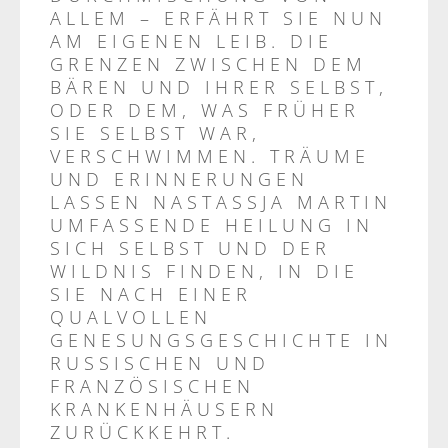
LLEM – ERFÄHRT SIE NUN A
M EIGENEN LEIB. DIE G
RENZEN ZWISCHEN DEM B
ÄREN UND IHRER SELBST, O
DER DEM, WAS FRÜHER S
IE SELBST WAR, V
ERSCHWIMMEN. TRÄUME U
ND ERINNERUNGEN L
ASSEN NASTASSJA MARTIN U
MFASSENDE HEILUNG IN S
ICH SELBST UND DER W
ILDNIS FINDEN, IN DIE S
IE NACH EINER Q
UALVOLLEN G
ENESUNGSGESCHICHTE IN R
USSISCHEN UND F
RANZÖSISCHEN K
RANKENHÄUSERN Z
URÜCKKEHRT.