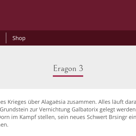
Shop
Eragon 3
s Krieges über Alagaësia zusammen. Alles läuft dara
r Grundstein zur Vernichtung Galbatorix gelegt werd
rn im Kampf stellen, sein neues Schwert Brsingr ei
nen.