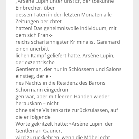
„Arsène Lupin unter uns! Er, der tollkühne
Einbrecher, über
dessen Taten in den letzten Monaten alle
Zeitungen berichtet
hatten! Das geheimnisvolle Individuum, mit
dem sich Frank-
reichs scharfsinnigster Kriminalist Ganimard
einen unerbitt-
lichen Kampf geliefert hatte. Arsène Lupin,
der exzentrische
Gentleman, der nur in Schlössern und Salons
einstieg, der ei-
nes Nachts in die Residenz des Barons
Schormann eingedrun-
gen war, aber mit leeren Händen wieder
herauskam – nicht
ohne seine Visitenkarte zurückzulassen, auf
die er folgende
Worte gekritzelt hatte: »Arsène Lupin, der
Gentleman-Gauner,
wird zurückkehren, wenn die Möbel echt