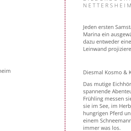
NETTERSHEIM
Jeden ersten Sams
Marina ein ausgewä
dazu entweder einen
Leinwand projizier
sheim
Diesmal Kosmo & Kl
Das mutige Eichhör
spannende Abenteue
Frühling messen si
sie im See, im Her
hungrigen Pferd un
einem Schneemann
immer was los.