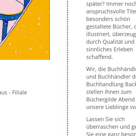
später? Immer noch
anspruchsvolle Tite
besonders schön
gestaltete Bücher, 
illustriert, überzeu
durch Qualität und
sinnliches Erleben
schaffend.
Wir, die Buchhändl
und Buchhändler d
Buchhandlung Bac
stellen Ihnen zum
s - Filiale
Büchergilde Abend
unsere Lieblinge vo
Lassen Sie sich
überraschen und g
Sie eine ganz beso