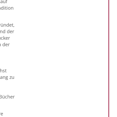
 auf
adition
ründet,
nd der
cker
n der
hst
gang zu
Bücher
re