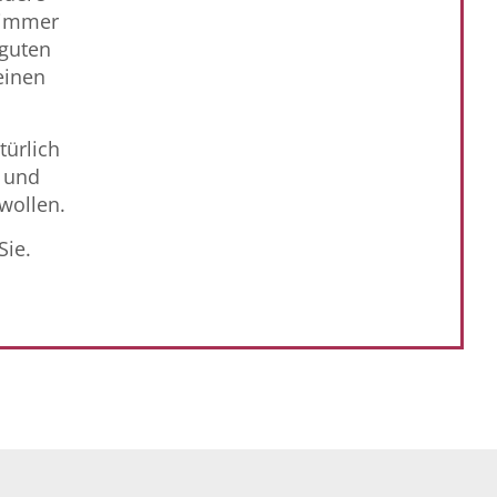
 immer
 guten
einen
ürlich
 und
wollen.
Sie.