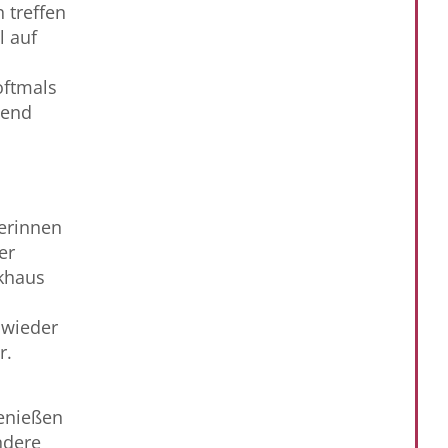
 treffen
l auf
oftmals
gend
erinnen
er
khaus
 wieder
r.
enießen
ndere