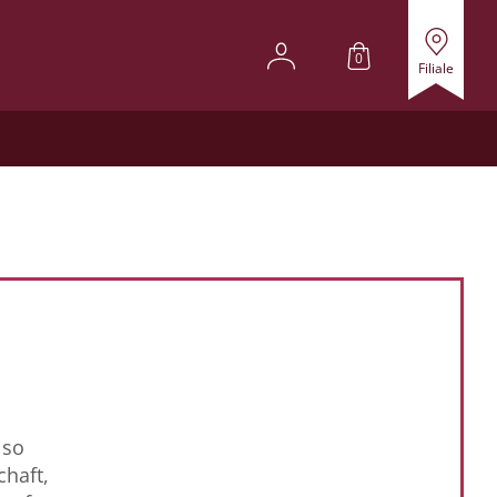
0
Filiale
 so
haft,