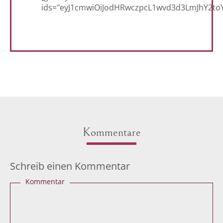
ids="eyJ1cmwiOiJodHRwczpcL1wvd3d3LmJhY2to
Kommentare
Schreib einen Kommentar
Kommentar