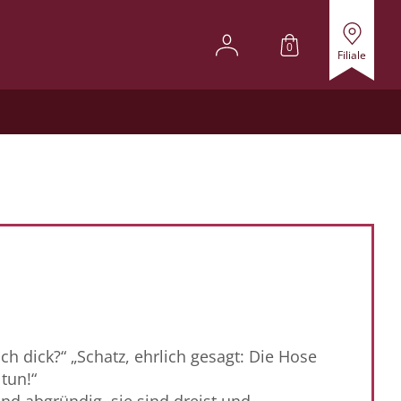
0
Filiale
h dick?“ „Schatz, ehrlich gesagt: Die Hose
tun!“