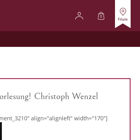
0
Filiale
orlesung! Christoph Wenzel
ment_3210" align="alignleft" width="170"]