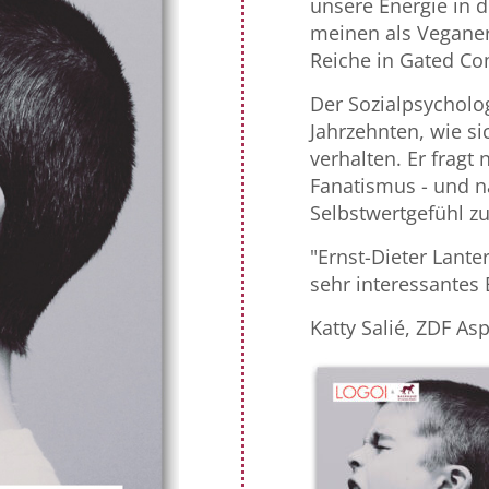
unsere Energie in d
meinen als Veganer
Reiche in Gated Co
Der Sozialpsycholog
Jahrzehnten, wie s
verhalten. Er fragt
Fanatismus - und n
Selbstwertgefühl zu
"Ernst-Dieter Lante
sehr interessantes
Katty Salié, ZDF As