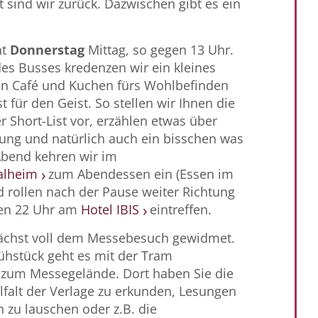
 sind wir zurück. Dazwischen gibt es ein
nt
Donnerstag
Mittag, so gegen 13 Uhr.
des Busses kredenzen wir ein kleines
en Café und Kuchen fürs Wohlbefinden
t für den Geist. So stellen wir Ihnen die
r Short-List vor, erzählen etwas über
ng und natürlich auch ein bisschen was
Abend kehren wir im
alheim
zum Abendessen ein (Essen im
d rollen nach der Pause weiter Richtung
gen 22 Uhr am
Hotel IBIS
eintreffen.
ächst voll dem Messebesuch gewidmet.
ühstück geht es mit der Tram
 zum Messegelände. Dort haben Sie die
elfalt der Verlage zu erkunden, Lesungen
n zu lauschen oder z.B. die