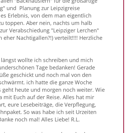
llen "Backhäuslern" für die großartige
" und Planung zur Leipzigreise
lles Erlebnis, von dem man eigentlich
 zu toppen. Aber nein, nachts um halb
zur Verabschiedung "Leipziger Lerchen"
h eher Nachtigallen?!) verteilt!!!! Herzliche
, längst wollte ich schreiben und mich
wunderschönen Tage bedanken! Gerade
rüße geschickt und noch mal von den
eschwärmt. ich hatte die ganze Woche
es geht heute und morgen noch weiter. Wie
 mit Euch auf der Reise. Alles hat mir
hrt, eure Lesebeiträge, die Verpflegung,
npaket. So was habe ich seit Urzeiten
Danke noch mal! Alles Liebe! R.L.