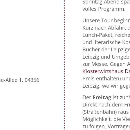
Sonntag Abend spät
volles Programm.
Unsere Tour begin
Kurz nach Abfahrt 
Lunch-Paket, reich
und literarische Kos
Bücher der Leipzige
Leipzig und Umgebu
zur Messe. Gegen 
Klosterwirtshaus D
Preis enthalten) un
e-Allee 1, 04356
Leipzig, wo wir ge
Der
Freitag
ist zun
Direkt nach dem Fr
(Straßenbahn) raus
Möglichkeit, die Vi
zu folgen, Vorträge