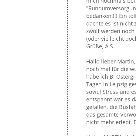
mich nochmals bei a
"Rundumversorgung
bedanken!!!! Ein to
dachte es ist nicht
zwölf werden noch 
(oder vielleicht doc
Grüße, A.S.
Hallo lieber Martin
noch mal für die 
habe ich B. Osterg
Tagen in Leipzig g
soviel Stress und 
entspannt war es da
gefallen, die Busfa
das gesamte Verwöh
nicht mehr erlebt. 