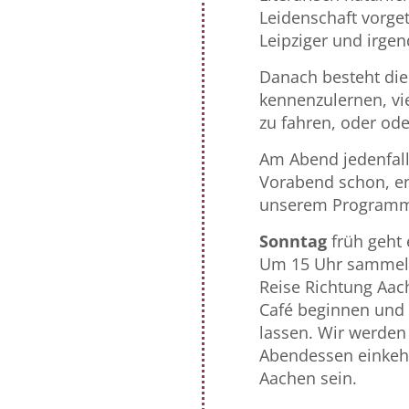
Leidenschaft vorge
Leipziger und irgen
Danach besteht die 
kennenzulernen, vi
zu fahren, oder oder
Am Abend jedenfall
Vorabend schon, en
unserem Program
Sonntag
früh geht 
Um 15 Uhr sammeln 
Reise Richtung Aac
Café beginnen und S
lassen. Wir werden
Abendessen einkeh
Aachen sein.