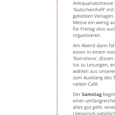
Antiquariatsmesse 
'Gutscheinheft' mi
geliebten Verlagen.
Messe ein wenig a
für Freitag also au
organisieren.
Am Abend dann fahr
essen in einem von
'Barcelona', (Essen
los zu Lesungen, en
wählen aus unsere
zum Ausklang des Ta
netten Café.
Der
Samstag
begin
einer umfangreiche
alles gut geht, ein
Literarisch natürli