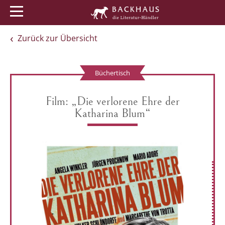
Menü
Buchtipps
Veranstaltungen
Zurück zur Übersicht
Büchertisch
Film: „Die verlorene Ehre der
Katharina Blum“