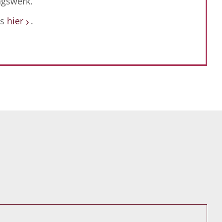
gswerk.
es
hier
.