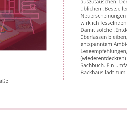
auszutauschen. Denn
üblichen „Bestseller
Neuerscheinungen d
wirklich fesselnden
Damit solche „Entd
überlassen bleiben, 
entspanntem Ambie
Leseempfehlungen,
(wiederentdeckten)
Sachbuch. Ein umf
Backhaus lädt zum
raße