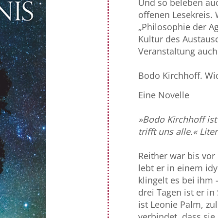
Und so beleben auc
offenen Lesekreis.
„Philosophie der Ag
Kultur des Austaus
Veranstaltung auch
–
Bodo Kirchhoff. Wi
Eine Novelle
»Bodo Kirchhoff ist
trifft uns alle.« Lit
Reither war bis vor
lebt er in einem id
klingelt es bei ihm
drei Tagen ist er in
ist Leonie Palm, zu
verbindet, dass sie