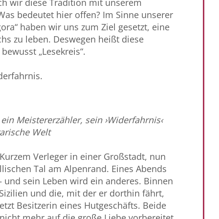
h wir diese Tradition mit unserem
 Was bedeutet hier offen? Im Sinne unserer
ora“ haben wir uns zum Ziel gesetzt, eine
chs zu leben. Deswegen heißt diese
 bewusst „Lesekreis“.
derfahrnis.
 ein Meistererzähler, sein ›Widerfahrnis‹
erarische Welt
 Kurzem Verleger in einer Großstadt, nun
yllischen Tal am Alpenrand. Eines Abends
 – und sein Leben wird ein anderes. Binnen
 Sizilien und die, mit der er dorthin fährt,
letzt Besitzerin eines Hutgeschäfts. Beide
 nicht mehr auf die große Liebe vorbereitet