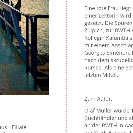
Eine tote Frau lieg
einer Lektorin wird
gesetzt. Die Spure
Zülpich, zur RWTH 
Kollegin Kalumba se
mit einem Anschlag
Georges Simenon. 
nach dem skrupell
Rursee. Als eine Sc
letzten Mittel.
Zum Autor:
Olaf Müller wurde 1
Buchhändler und st
an der RWTH in Aach
s - Filiale
der Stadt Aachen. S