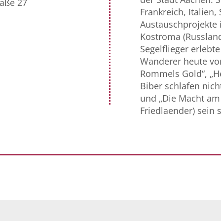
aße 27
Frankreich, Italien
Austauschprojekte i
Kostroma (Russland)
Segelflieger erlebte
Wanderer heute vom
Rommels Gold“, „He
Biber schlafen nich
und „Die Macht am
Friedlaender) sein