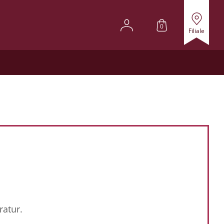
0
Filiale
ratur.