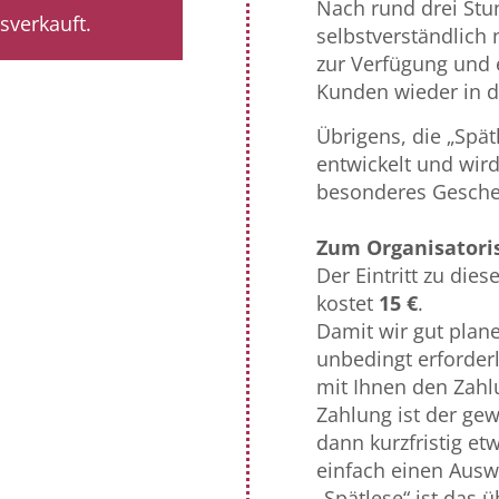
Nach rund drei Stu
sverkauft.
selbstverständlich
zur Verfügung und 
Kunden wieder in di
Übrigens, die „Spät
entwickelt und wird
besonderes Geschen
Zum Organisatori
Der Eintritt zu die
kostet
15 €
.
Damit wir gut plan
unbedingt erforderl
mit Ihnen den Zahl
Zahlung ist der ge
dann kurzfristig e
einfach einen Ausw
„Spätlese“ ist das 