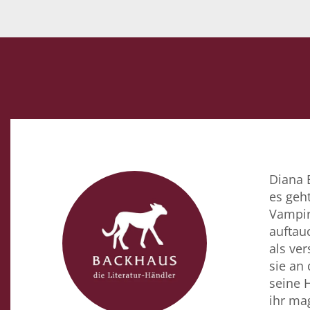
Diana B
es geht
Vampir
auftauc
als ve
sie an 
seine 
ihr ma