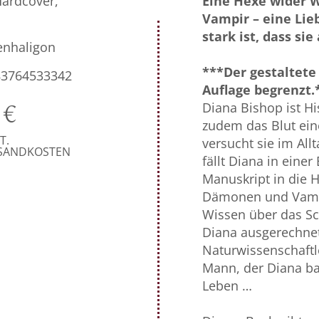
Hardcover,
Eine Hexe wider W
Vampir – eine Lieb
stark ist, dass sie
enhaligon
***Der gestaltete 
83764533342
Auflage begrenzt.
Diana Bishop ist Hi
0
€
zudem das Blut eine
T.
versucht sie im All
RSANDKOSTEN
fällt Diana in eine
Manuskript in die H
Dämonen und Vampir
Wissen über das Sch
Diana ausgerechne
Naturwissenschaftle
Mann, der Diana ba
Leben …