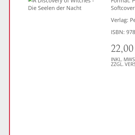
Format: 
Softcover
Verlag: P
ISBN: 97
22,0
INKL. MWS
ZZGL. VE