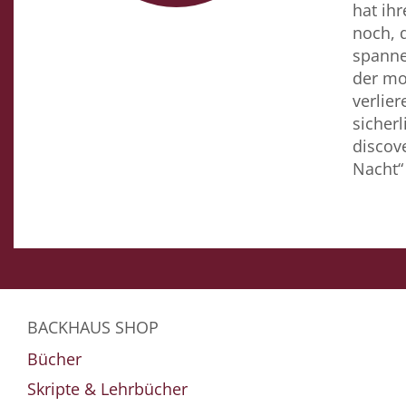
hat ih
noch, 
spanne
der mo
verlie
sicher
discov
Nacht“
BACKHAUS SHOP
Bücher
Skripte & Lehrbücher