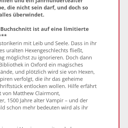
illen und ein jahrhundertealter
e, die nicht sein darf, und doch so
 alles überwindet.
Buchschnitt ist auf eine limitierte
***
storikerin mit Leib und Seele. Dass in ihr
s uralten Hexengeschlechts fließt,
tag möglichst zu ignorieren. Doch dann
r Bibliothek in Oxford ein magisches
ände, und plötzlich wird sie von Hexen,
en verfolgt, die ihr das geheime
riftstück entlocken wollen. Hilfe erfährt
t von Matthew Clairmont,
r, 1500 Jahre alter Vampir – und der
ld schon mehr bedeuten wird als ihr