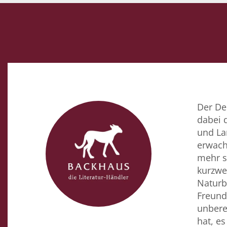
Der De
dabei d
und La
erwach
mehr so
kurzwe
Naturb
Freund
unbere
hat, e