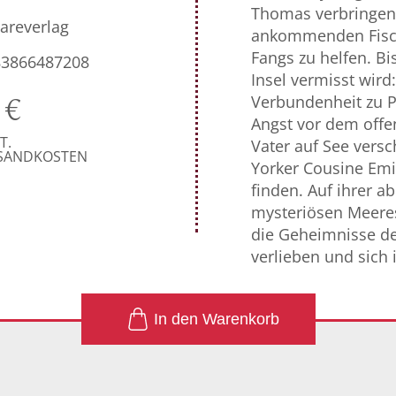
Thomas verbringen 
areverlag
ankommenden Fisch
Fangs zu helfen. Bi
83866487208
Insel vermisst wird
Verbundenheit zu Pi
0
€
Angst vor dem offen
T.
Vater auf See ver
RSANDKOSTEN
Yorker Cousine Emil
finden. Auf ihrer 
mysteriösen Meeres
die Geheimnisse de
verlieben und sich
1
In den Warenkorb