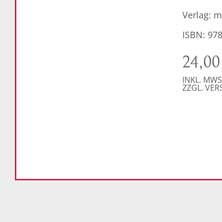
Verlag: m
ISBN: 97
24,0
INKL. MWS
ZZGL. VE