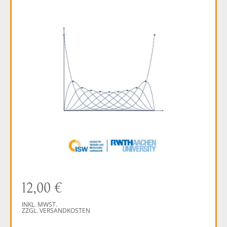
12,00
€
INKL. MWST.
ZZGL. VERSANDKOSTEN