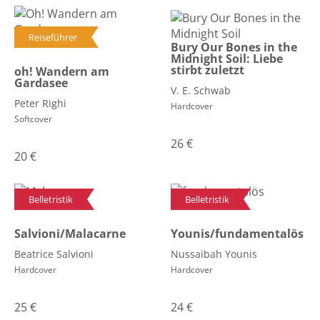
Reiseführer
Bury Our Bones in the
Midnight Soil: Liebe
stirbt zuletzt
oh! Wandern am
Gardasee
V. E. Schwab
Peter Righi
Hardcover
Softcover
26
€
20
€
Belletristik
Belletristik
Salvioni/Malacarne
Younis/fundamentalös
Beatrice Salvioni
Nussaibah Younis
Hardcover
Hardcover
25
€
24
€